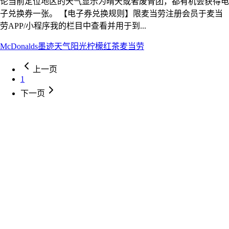
论当前定位地区的天气显示为晴天或者废青团，都有机会获得电
子兑换券一张。 【电子券兑换规则】限麦当劳注册会员于麦当
劳APP/小程序我的栏目中查看并用于到...
McDonalds
墨迹天气
阳光柠檬红茶
麦当劳
上一页
1
下一页