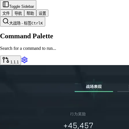
Toggle Sidebar
文件
导航
帮助
设置
大战场 - 标签
Ctrl
K
Command Palette
Search for a command to run...
1.1.1