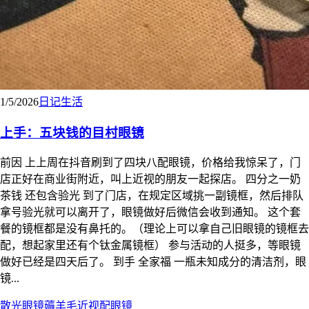
1/5/2026
日记
生活
上手：五块钱的目村眼镜
前因 上上周在抖音刷到了四块八配眼镜，价格给我惊呆了，门
店正好在商业街附近，叫上近视的朋友一起探店。 四分之一奶
茶钱 还包含验光 到了门店，在规定区域挑一副镜框，然后排队
拿号验光就可以离开了，眼镜做好后微信会收到通知。 这个套
餐的镜框都是没有鼻托的。（理论上可以拿自己旧眼镜的镜框去
配，想起家里还有个钛金属镜框） 参与活动的人挺多，等眼镜
做好已经是四天后了。 到手 全家福 一瓶未知成分的清洁剂，眼
镜...
散光
眼镜
薅羊毛
近视
配眼镜