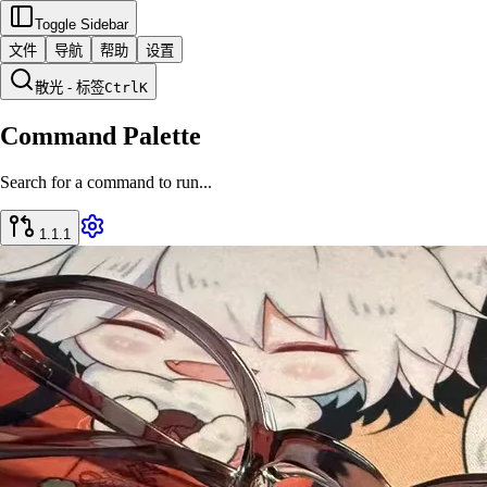
Toggle Sidebar
文件
导航
帮助
设置
散光 - 标签
Ctrl
K
Command Palette
Search for a command to run...
1.1.1