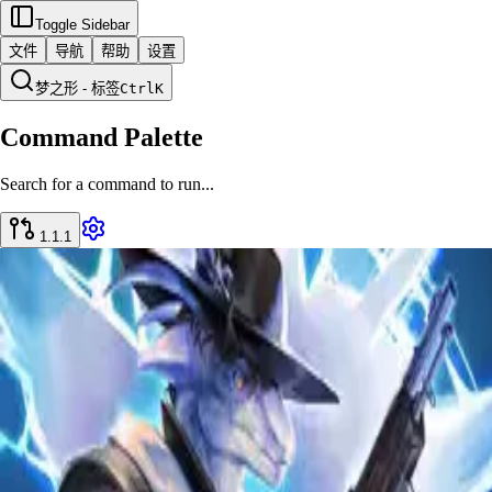
Toggle Sidebar
文件
导航
帮助
设置
梦之形 - 标签
Ctrl
K
Command Palette
Search for a command to run...
1.1.1