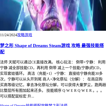
11/24/2024
攻略
游戏
梦之形 Shape of Dreams Steam游戏 攻略 最强技能搭
配
法师 天赋可以通过CE直接改满。 核心玩法： 倒带+宁静： 利用
宁静 减全部技能CD，再利用 倒带 减上一个技能(宁静)的CD，
实现套娃循环。 高洁（充能+1）+宁静： 直接给宁静充能30多
次，宁静可以从头开到尾 商人+净化祭坛（分解）： 在商店购
买高等级记忆，拿去净化祭坛分解，可以获得大量梦尘，跑两趟
比整层所有图加起来还多。 技能顺序 Q W E R Q W E R 。。。
可以搭配鼠标宏 升...
Shape of Dreams
技能搭配
攻略
梦之形
法师