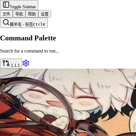
Toggle Sidebar
文件
导航
帮助
设置
薅羊毛 - 标签
Ctrl
K
Command Palette
Search for a command to run...
1.1.1