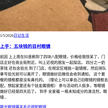
1/5/2026
日记
生活
上手：五块钱的目村眼镜
前因 上上周在抖音刷到了四块八配眼镜，价格给我惊呆了，门
店正好在商业街附近，叫上近视的朋友一起探店。 四分之一奶
茶钱 还包含验光 到了门店，在规定区域挑一副镜框，然后排队
拿号验光就可以离开了，眼镜做好后微信会收到通知。 这个套
餐的镜框都是没有鼻托的。（理论上可以拿自己旧眼镜的镜框去
配，想起家里还有个钛金属镜框） 参与活动的人挺多，等眼镜
做好已经是四天后了。 到手 全家福 一瓶未知成分的清洁剂，眼
镜...
散光
眼镜
薅羊毛
近视
配眼镜