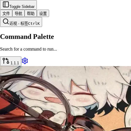
Toggle Sidebar
文件
导航
帮助
设置
近视 - 标签
Ctrl
K
Command Palette
Search for a command to run...
1.1.1