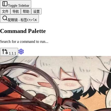
Toggle Sidebar
文件
导航
帮助
设置
配眼镜 - 标签
Ctrl
K
Command Palette
Search for a command to run...
1.1.1