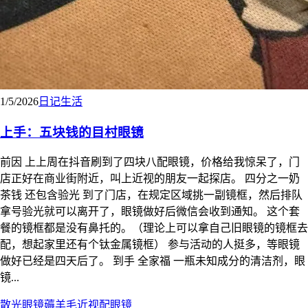
1/5/2026
日记
生活
上手：五块钱的目村眼镜
前因 上上周在抖音刷到了四块八配眼镜，价格给我惊呆了，门
店正好在商业街附近，叫上近视的朋友一起探店。 四分之一奶
茶钱 还包含验光 到了门店，在规定区域挑一副镜框，然后排队
拿号验光就可以离开了，眼镜做好后微信会收到通知。 这个套
餐的镜框都是没有鼻托的。（理论上可以拿自己旧眼镜的镜框去
配，想起家里还有个钛金属镜框） 参与活动的人挺多，等眼镜
做好已经是四天后了。 到手 全家福 一瓶未知成分的清洁剂，眼
镜...
散光
眼镜
薅羊毛
近视
配眼镜