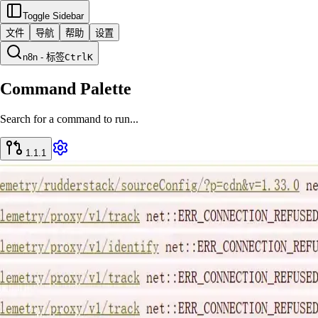
Toggle Sidebar
文件
导航
帮助
设置
n8n - 标签
Ctrl
K
Command Palette
Search for a command to run...
1.1.1