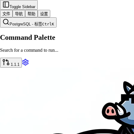
Toggle Sidebar
文件
导航
帮助
设置
PostgreSQL - 标签
Ctrl
K
Command Palette
Search for a command to run...
1.1.1