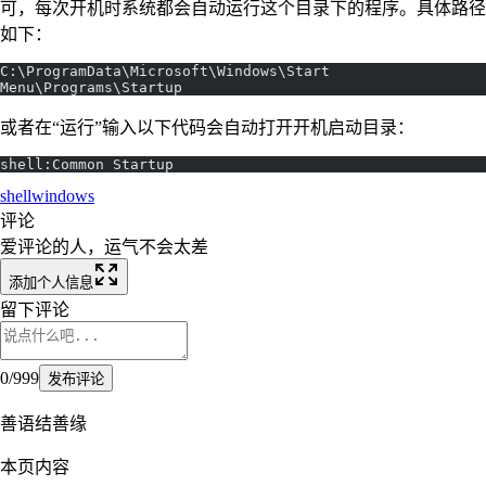
可，每次开机时系统都会自动运行这个目录下的程序。具体路径
如下：
C:\ProgramData\Microsoft\Windows\Start 
Menu\Programs\Startup
或者在“运行”输入以下代码会自动打开开机启动目录：
shell:Common Startup
shell
windows
评论
爱评论的人，运气不会太差
添加个人信息
留下评论
0
/
999
发布评论
善语结善缘
本页内容