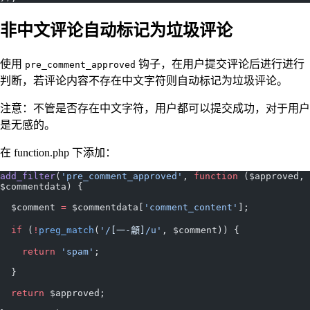
非中文评论自动标记为垃圾评论
使用
钩子，在用户提交评论后进行进行
pre_comment_approved
判断，若评论内容不存在中文字符则自动标记为垃圾评论。
注意：不管是否存在中文字符，用户都可以提交成功，对于用户
是无感的。
在 function.php 下添加：
add_filter
(
'pre_comment_approved'
, 
function
 ($approved, 
$commentdata) {
  $comment 
=
 $commentdata[
'comment_content'
];
  if
 (
!
preg_match
(
'/
[一-龥]
/u'
, $comment)) {
    return
 'spam'
;
  }
  return
 $approved;