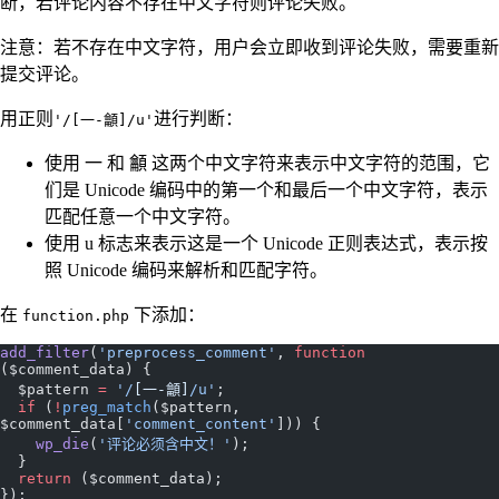
断，若评论内容不存在中文字符则评论失败。
注意：若不存在中文字符，用户会立即收到评论失败，需要重新
提交评论。
用正则
进行判断：
'/[一-龥]/u'
使用 一 和 龥 这两个中文字符来表示中文字符的范围，它
们是 Unicode 编码中的第一个和最后一个中文字符，表示
匹配任意一个中文字符。
使用 u 标志来表示这是一个 Unicode 正则表达式，表示按
照 Unicode 编码来解析和匹配字符。
在
下添加：
function.php
add_filter
(
'preprocess_comment'
, 
function
($comment_data) {
  $pattern 
=
 '/
[一-龥]
/u'
;
  if
 (
!
preg_match
($pattern, 
$comment_data[
'comment_content'
])) {
    wp_die
(
'评论必须含中文！'
);
  }
  return
 ($comment_data);
});