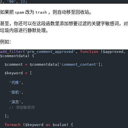
}, 
'99'
, 
2
);
如果把
改为
，则自动移至回收站。
spam
trash
甚至，你还可以在这段函数里添加想要过滤的关键字敏感词，对
垃圾内容进行静默处理。
例如：
add_filter
(
'pre_comment_approved'
, 
function
 ($approved, 
$commentdata) {
  $comment 
=
 $commentdata[
'comment_content'
];
  $keyword 
=
 [
    '代练'
,
    '挂机'
,
    '演员'
,
    // 添加敏感词
  ];
  foreach
 ($keyword 
as
 $value) {