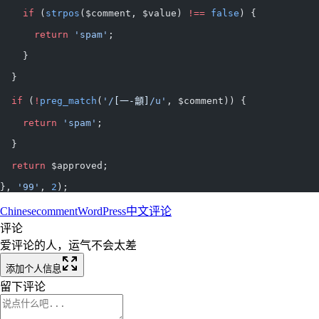
    if
 (
strpos
($comment, $value) 
!==
 false
) {
      return
 'spam'
;
    }
  }
  if
 (
!
preg_match
(
'/
[一-龥]
/u'
, $comment)) {
    return
 'spam'
;
  }
  return
 $approved;
}, 
'99'
, 
2
);
Chinese
comment
WordPress
中文
评论
评论
爱评论的人，运气不会太差
添加个人信息
留下评论