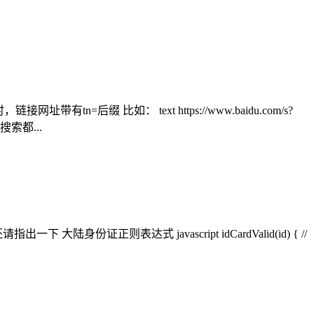
缀 比如： text https://www.baidu.com/s?
次搜索都...
表达式 javascript idCardValid(id) { //