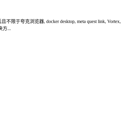
r desktop, meta quest link, Vortex,
方...