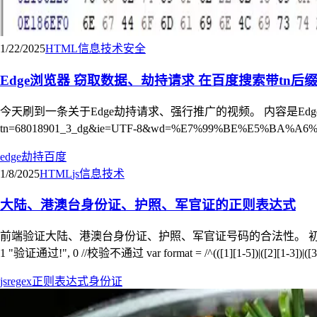
1/22/2025
HTML
信息技术
安全
Edge浏览器 窃取数据、劫持请求 在百度搜索带tn后
今天刷到一条关于Edge劫持请求、强行推广的视频。 内容是Edge浏览器
tn=68018901_3_dg&ie=UTF-8&wd=%E7%99%BE%E5%BA
edge
劫持
百度
1/8/2025
HTML
js
信息技术
大陆、港澳台身份证、护照、军官证的正则表达式
前端验证大陆、港澳台身份证、护照、军官证号码的合法性。 初步整理了一下
1 "验证通过!", 0 //校验不通过 var format = /^(([1][1-5])|([2][1-3])|([3][1-7]
js
regex
正则表达式
身份证