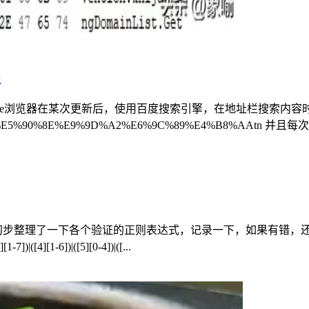
缀
在某次更新后，使用百度搜索引擎，在地址栏搜索内容时，链接网址带有tn=后
%A6%E5%90%8E%E9%9D%A2%E6%9C%89%E4%B8%AAtn 并且每
各个验证的正则表达式，记录一下，如果有错，还请指出一下 大陆身份证正则
)|([4][1-6])|([5][0-4])|([...