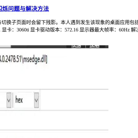
闪/闪烁问题与解决方法
会留下残影。本人遇到发生该现象的桌面应用包括且不限于夸克浏览器, docke
ws11 显卡：3060ti 显卡驱动版本：572.16 显示器最大帧率：60Hz 解决