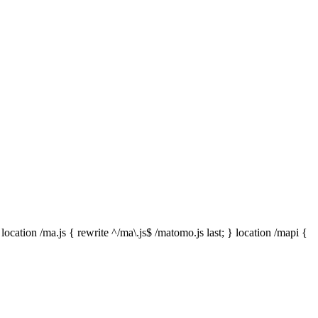
te ^/ma\.js$ /matomo.js last; } location /mapi {