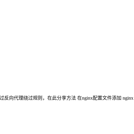
在此分享方法 在nginx配置文件添加 nginx location /ma.js { rewri