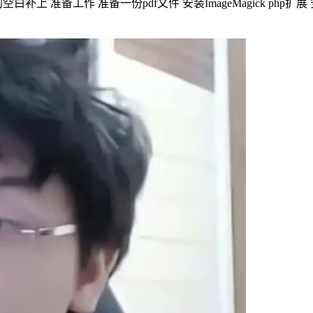
备一份pdf文件 安装ImageMagick php扩展 安装Ghostscri