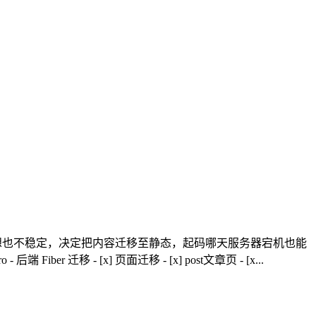
不理想也不稳定，决定把内容迁移至静态，起码哪天服务器宕机也能
移 - [x] 页面迁移 - [x] post文章页 - [x...