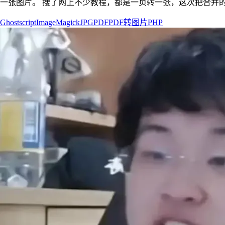
一张图片。 搜了网上不少教程，都是一页转一张，这次把合并的空白补上 准备工作 准
Ghostscript
ImageMagick
JPG
PDF
PDF转图片
PHP