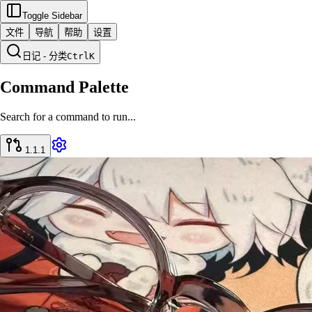
Toggle Sidebar
文件
导航
帮助
设置
日记 - 分类
Ctrl
K
Command Palette
Search for a command to run...
1.1.1