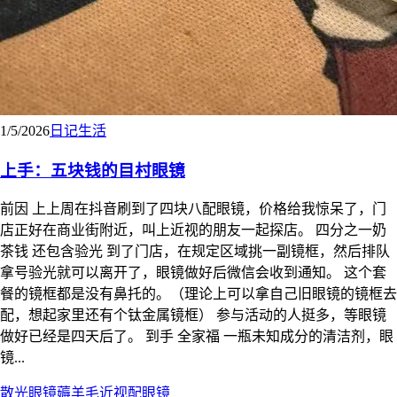
1/5/2026
日记
生活
上手：五块钱的目村眼镜
前因 上上周在抖音刷到了四块八配眼镜，价格给我惊呆了，门
店正好在商业街附近，叫上近视的朋友一起探店。 四分之一奶
茶钱 还包含验光 到了门店，在规定区域挑一副镜框，然后排队
拿号验光就可以离开了，眼镜做好后微信会收到通知。 这个套
餐的镜框都是没有鼻托的。（理论上可以拿自己旧眼镜的镜框去
配，想起家里还有个钛金属镜框） 参与活动的人挺多，等眼镜
做好已经是四天后了。 到手 全家福 一瓶未知成分的清洁剂，眼
镜...
散光
眼镜
薅羊毛
近视
配眼镜