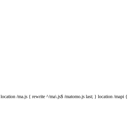
te ^/ma\.js$ /matomo.js last; } location /mapi {