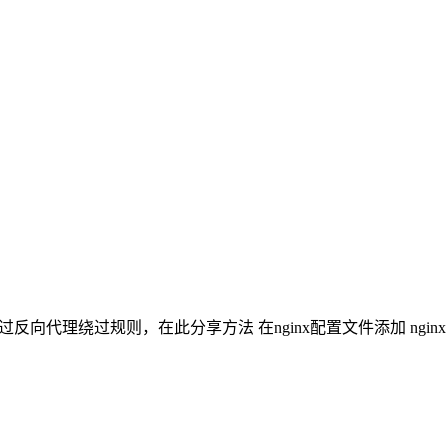
在此分享方法 在nginx配置文件添加 nginx location /ma.js { rewri