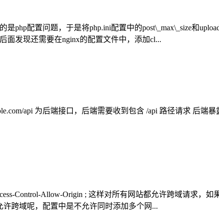
纯的是php配置问题，于是将php.ini配置中的post\_max\_size和up
个错误。 后面发现还需要在nginx的配置文件中，添加cl...
.com/api 为后端接口，后端需要收到包含 /api 路径请求 后端暴露在本地8
ess-Control-Allow-Origin ; 这样对所有网站都允许跨域请求，如
是我要针对多个网站允许跨域呢，配置中是不允许同时添加多个网...