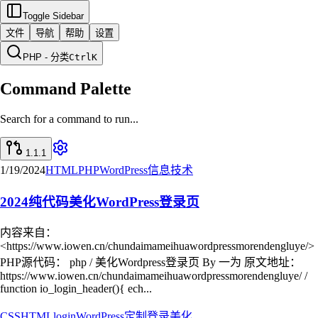
Toggle Sidebar
文件
导航
帮助
设置
PHP - 分类
Ctrl
K
Command Palette
Search for a command to run...
1.1.1
1/19/2024
HTML
PHP
WordPress
信息技术
2024纯代码美化WordPress登录页
内容来自：
<https://www.iowen.cn/chundaimameihuawordpressmorendengluye/>
PHP源代码： php / 美化Wordpress登录页 By 一为 原文地址：
https://www.iowen.cn/chundaimameihuawordpressmorendengluye/ /
function io_login_header(){ ech...
CSS
HTML
login
WordPress
定制
登录
美化