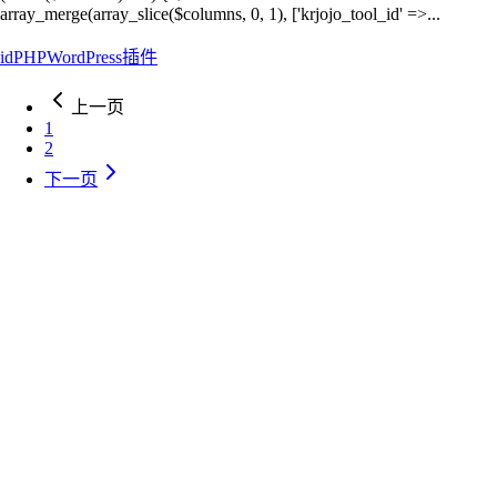
array_merge(array_slice($columns, 0, 1), ['krjojo_tool_id' =>...
id
PHP
WordPress
插件
上一页
1
2
下一页