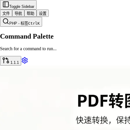
Toggle Sidebar
文件
导航
帮助
设置
PHP - 标签
Ctrl
K
Command Palette
Search for a command to run...
1.1.1