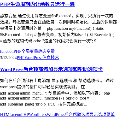
PHP生命周期内让函数只运行一遍
静态变量 通过使用静态变量$isExecuted，实现了只执行一次的
效果。静态变量只会在函数第一次调用时初始化，之后的调用都
会保留上次调用时的值。 php function myFunction() { static
$isExecuted = false; // 静态变量，初始值为false if (!$isExecuted) {
// 函数的逻辑代码 echo "这里的代码只会执行一次"; $...
function
PHP
全局变量
静态变量
3/12/2024
PHP
WordPress
信息技术
WordPress后台顶部添加显示选项和帮助选项卡
如何在后台顶部右上角添加 显示选项卡 和 帮助选项卡 。 通过
wordpress提供的接口可以轻易实现该功能。 在
add_action('admin_menu', '') 创建菜单中，添加以下内容： php
add_action('admin_menu', function () { $krjojo_tool =
add_submenu_page( 'krjojo_slug', '插件完整标题'...
HTML
menu
PHP
WordPress
WordPress后台
帮助选项
显示选项
菜单