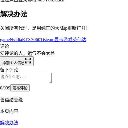
解决办法
关闭所有代理，是用纯正的大陆ip重新打开！
game
Nvidia
RTX3060Ti
steam
显卡
游戏
英伟达
评论
爱评论的人，运气不会太差
添加个人信息
留下评论
0
/
999
发布评论
善语结善缘
本页内容
解决办法