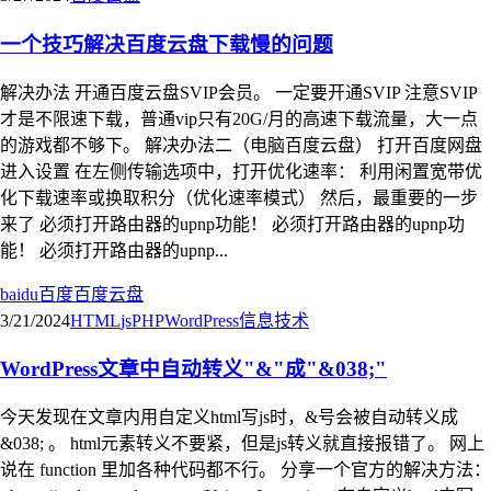
一个技巧解决百度云盘下载慢的问题
解决办法 开通百度云盘SVIP会员。 一定要开通SVIP 注意SVIP
才是不限速下载，普通vip只有20G/月的高速下载流量，大一点
的游戏都不够下。 解决办法二（电脑百度云盘） 打开百度网盘
进入设置 在左侧传输选项中，打开优化速率： 利用闲置宽带优
化下载速率或换取积分（优化速率模式） 然后，最重要的一步
来了 必须打开路由器的upnp功能！ 必须打开路由器的upnp功
能！ 必须打开路由器的upnp...
baidu
百度
百度云盘
3/21/2024
HTML
js
PHP
WordPress
信息技术
WordPress文章中自动转义"&"成"&038;"
今天发现在文章内用自定义html写js时，&号会被自动转义成
&038; 。 html元素转义不要紧，但是js转义就直接报错了。 网上
说在 function 里加各种代码都不行。 分享一个官方的解决方法：