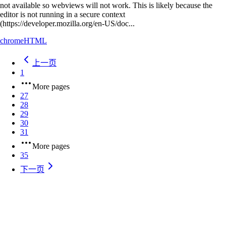
not available so webviews will not work. This is likely because the
editor is not running in a secure context
(https://developer.mozilla.org/en-US/doc...
chrome
HTML
上一页
1
More pages
27
28
29
30
31
More pages
35
下一页