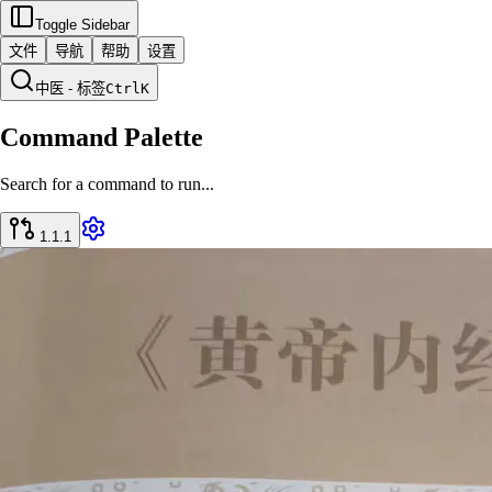
Toggle Sidebar
文件
导航
帮助
设置
中医 - 标签
Ctrl
K
Command Palette
Search for a command to run...
1.1.1