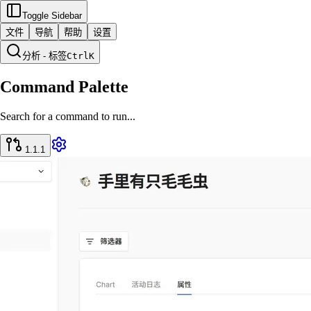
Toggle Sidebar
文件
导航
帮助
设置
分析 - 标签
Ctrl
K
Command Palette
Search for a command to run...
1.1.1