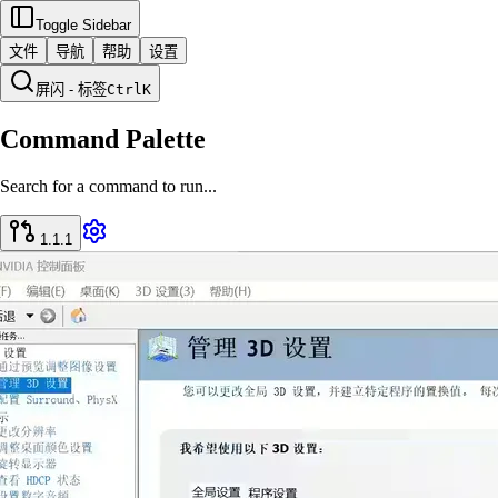
Toggle Sidebar
文件
导航
帮助
设置
屏闪 - 标签
Ctrl
K
Command Palette
Search for a command to run...
1.1.1