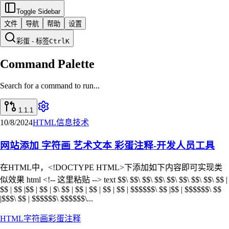
Toggle Sidebar
文件
导航
帮助
设置
彩蛋 - 标签
Ctrl
K
Command Palette
Search for a command to run...
1.1.1
10/8/2024
HTML
信息技术
网站添加 字符画 艺术文本 彩蛋注释-开发人员工具
在HTML中，<!DOCTYPE HTML>下添加如下内容即可实现类
似效果 html <!-- 这里粘贴 --> text $$\ $$\ $$\ $$\ $$\ $$\ $$\ $$\ $$ |
$$ | $$ |$$ | $$ | $\ $$ | $$ | $$ | $$ | $$ | $$$$$$\ $$ |$$ | $$$$$$\ $$
|$$$\ $$ | $$$$$$\ $$$$$$\...
HTML
字符画
彩蛋
注释