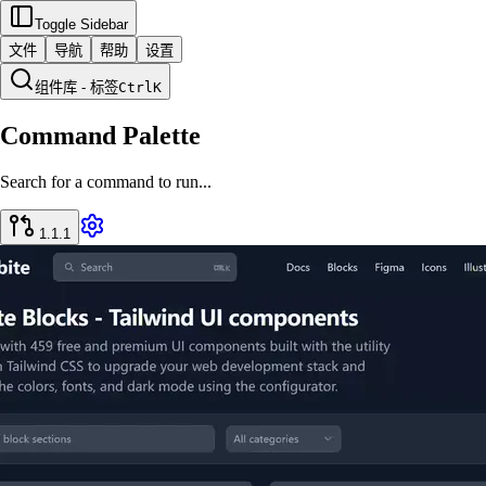
Toggle Sidebar
文件
导航
帮助
设置
组件库 - 标签
Ctrl
K
Command Palette
Search for a command to run...
1.1.1