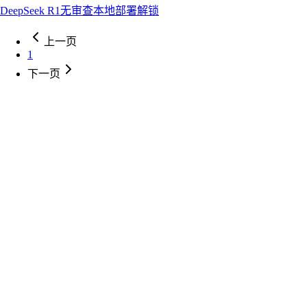
DeepSeek R1
无审查
本地部署
解锁
上一页
1
下一页