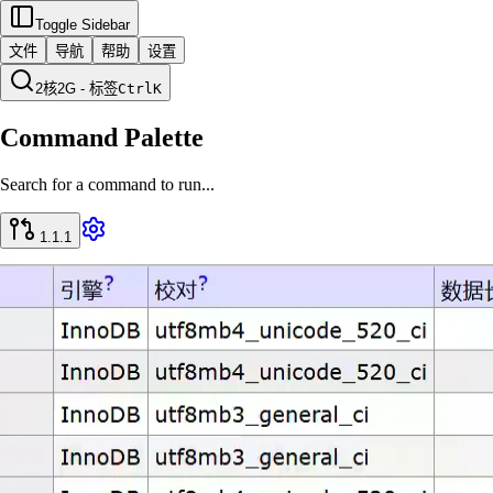
Toggle Sidebar
文件
导航
帮助
设置
2核2G - 标签
Ctrl
K
Command Palette
Search for a command to run...
1.1.1