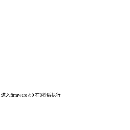
fw 进入firmware /t 0 在0秒后执行