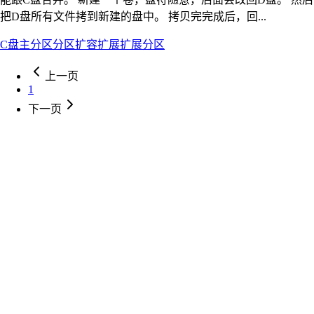
把D盘所有文件拷到新建的盘中。 拷贝完完成后，回...
C盘
主分区
分区
扩容
扩展
扩展分区
上一页
1
下一页