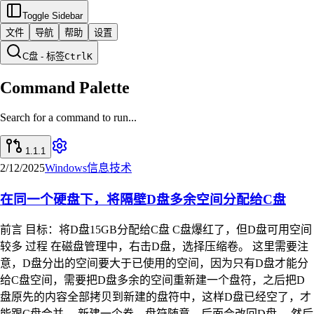
Toggle Sidebar
文件
导航
帮助
设置
C盘 - 标签
Ctrl
K
Command Palette
Search for a command to run...
1.1.1
2/12/2025
Windows
信息技术
在同一个硬盘下，将隔壁D盘多余空间分配给C盘
前言 目标：将D盘15GB分配给C盘 C盘爆红了，但D盘可用空间
较多 过程 在磁盘管理中，右击D盘，选择压缩卷。 这里需要注
意，D盘分出的空间要大于已使用的空间，因为只有D盘才能分
给C盘空间，需要把D盘多余的空间重新建一个盘符，之后把D
盘原先的内容全部拷贝到新建的盘符中，这样D盘已经空了，才
能跟C盘合并。 新建一个卷，盘符随意，后面会改回D盘。 然后