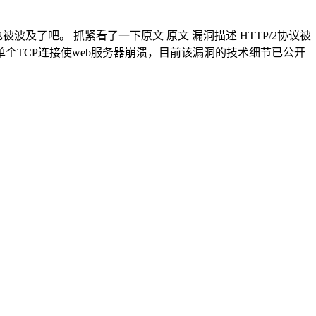
波及了吧。 抓紧看了一下原文 原文 漏洞描述 HTTP/2协议被
可通过单个TCP连接使web服务器崩溃，目前该漏洞的技术细节已公开