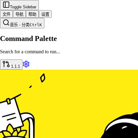
Toggle Sidebar
文件
导航
帮助
设置
音乐 - 分类
Ctrl
K
Command Palette
Search for a command to run...
1.1.1