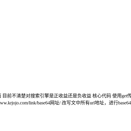
搜索引擎是正收益还是负收益 核心代码 使用get传参进行传值，如以下这样 
ojo.com/link/base64网址/ 改写文中所有url地址，进行base6