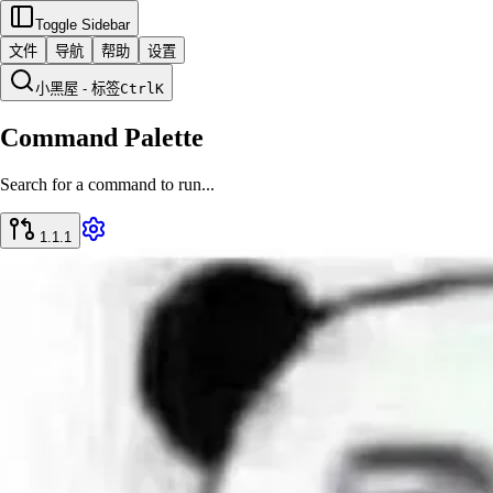
Toggle Sidebar
文件
导航
帮助
设置
小黑屋 - 标签
Ctrl
K
Command Palette
Search for a command to run...
1.1.1