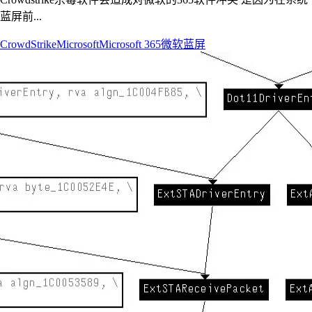
蓝屏前...
CrowdStrike
Microsoft
Microsoft 365
微软
蓝屏