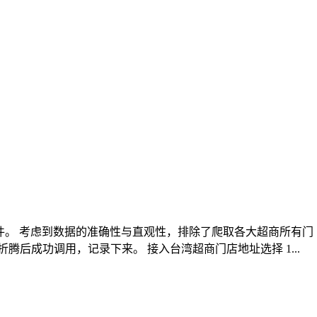
户寄收件。 考虑到数据的准确性与直观性，排除了爬取各大超商所有门
经过一番折腾后成功调用，记录下来。 接入台湾超商门店地址选择 1...