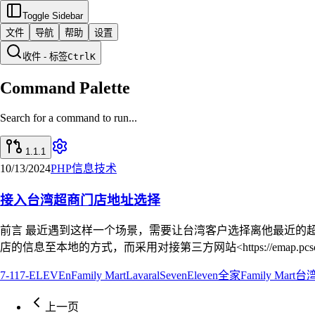
Toggle Sidebar
文件
导航
帮助
设置
收件 - 标签
Ctrl
K
Command Palette
Search for a command to run...
1.1.1
10/13/2024
PHP
信息技术
接入台湾超商门店地址选择
前言 最近遇到这样一个场景，需要让台湾客户选择离他最近的超商（
店的信息至本地的方式，而采用对接第三方网站<https://emap.p
7-11
7-ELEVEn
Family Mart
Lavaral
SevenEleven
全家Family Mart
台
上一页