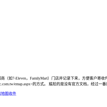
如7-Eleven，FamilyMart）门店并记录下来，方便客
csc.com.tw/emap.aspx>的方式。 尴尬的是没有官方文档，
湾
地图
收件