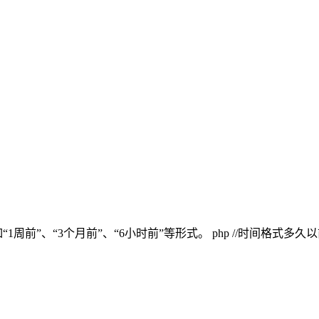
、“6小时前”等形式。 php //时间格式多久以前 function timeago($p