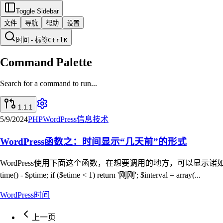
Toggle Sidebar
文件
导航
帮助
设置
时间 - 标签
Ctrl
K
Command Palette
Search for a command to run...
1.1.1
5/9/2024
PHP
WordPress
信息技术
WordPress函数之：时间显示“几天前”的形式
WordPress使用下面这个函数，在想要调用的地方，可以显示诸如“1周前”、“3个月前”
time() - $ptime; if ($etime < 1) return '刚刚'; $interval = array(...
WordPress
时间
上一页