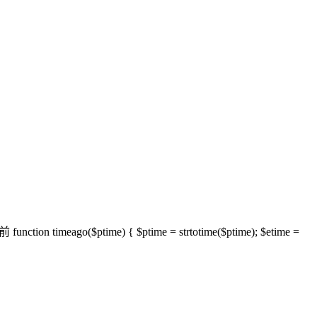
time) { $ptime = strtotime($ptime); $etime =