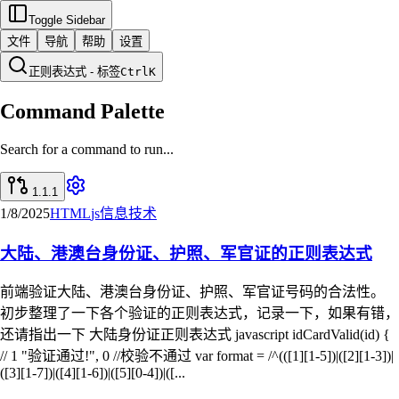
Toggle Sidebar
文件
导航
帮助
设置
正则表达式 - 标签
Ctrl
K
Command Palette
Search for a command to run...
1.1.1
1/8/2025
HTML
js
信息技术
大陆、港澳台身份证、护照、军官证的正则表达式
前端验证大陆、港澳台身份证、护照、军官证号码的合法性。
初步整理了一下各个验证的正则表达式，记录一下，如果有错，
还请指出一下 大陆身份证正则表达式 javascript idCardValid(id) {
// 1 "验证通过!", 0 //校验不通过 var format = /^(([1][1-5])|([2][1-3])|
([3][1-7])|([4][1-6])|([5][0-4])|([...