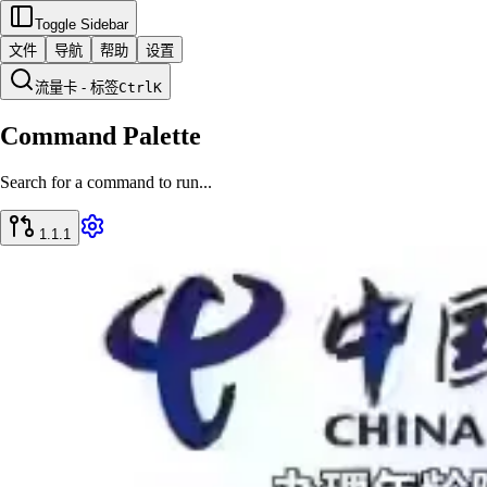
Toggle Sidebar
文件
导航
帮助
设置
流量卡 - 标签
Ctrl
K
Command Palette
Search for a command to run...
1.1.1