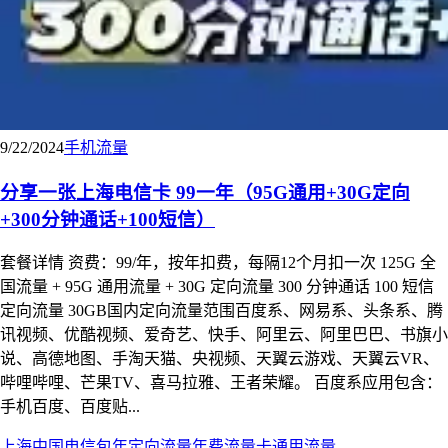
9/22/2024
手机
流量
分享一张上海电信卡 99一年（95G通用+30G定向
+300分钟通话+100短信）
套餐详情 资费：99/年，按年扣费，每隔12个月扣一次 125G 全
国流量 + 95G 通用流量 + 30G 定向流量 300 分钟通话 100 短信
定向流量 30GB国内定向流量范围百度系、网易系、头条系、腾
讯视频、优酷视频、爱奇艺、快手、阿里云、阿里巴巴、书旗小
说、高德地图、手淘天猫、央视频、天翼云游戏、天翼云VR、
哔哩哔哩、芒果TV、喜马拉雅、王者荣耀。 百度系应用包含：
手机百度、百度贴...
上海
中国电信
包年
定向流量
年费
流量卡
通用流量