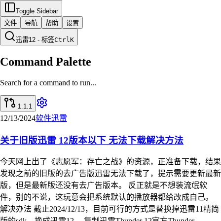
Toggle Sidebar
文件
导航
帮助
设置
迅雷12 - 标签
Ctrl
K
Command Palette
Search for a command to run...
1.1.1
12/13/2024
软件
迅雷
关于旧版迅雷 12版本以下 无法下载解决方法
今天网上出了《志愿军：存亡之战》的资源，正准备下载，结果
发现之前的旧版的去广告版迅雷无法下载了，提示需要更新最新
版，但是最新版还没有去广告版本。 反正就是不想装流氓软
件，别的不说，这玩意会把系统默认的播放器都给改成自己。
解决办法 截止2024/12/13，目前可行的方式是替换掉迅雷11精简
版的sdk，换成迅雷12。 复制迅雷Thunder 12官方Thunder