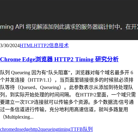
3/30/2024
HTML
HTTP2
信息技术
Chrome Edge浏览器 HTTP2 Timing 研究分析
队列 Queueing 因为有“队头阻塞”，浏览器对每个域名最多开 6
个并发连接（HTTP/1.1），当页面里链接很多的时候就必须排
队等待（Queued、Queueing）。此参数表示从添加到待处理队
列，到实际开始处理的时间间隔。 在HTTP/2里面，一个域只需
要建立一次TCP连接就可以传输多个资源。多个数据流/信号通
过一条信道进行传输，充分地利用高速信道，就叫多路复用
（Multiplexing...
chrome
dns
edge
http2
queueing
timing
TTFB
队列