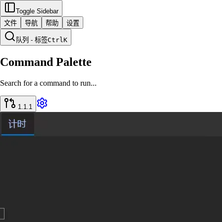
Toggle Sidebar
文件
导航
帮助
设置
队列 - 标签
Ctrl
K
Command Palette
Search for a command to run...
1.1.1