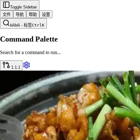
Toggle Sidebar
文件
导航
帮助
设置
bilibili - 标签
Ctrl
K
Command Palette
Search for a command to run...
1.1.1