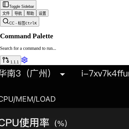
Toggle Sidebar
文件
导航
帮助
设置
CC - 标签
Ctrl
K
Command Palette
Search for a command to run...
1.1.1