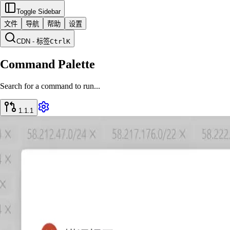
Toggle Sidebar
文件
导航
帮助
设置
CDN - 标签
Ctrl
K
Command Palette
Search for a command to run...
1.1.1