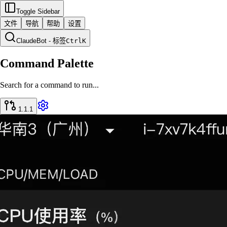
Toggle Sidebar
文件
导航
帮助
设置
ClaudeBot - 标签
Ctrl
K
Command Palette
Search for a command to run...
1.1.1