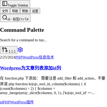
Toggle Sidebar
文件
导航
帮助
设置
id - 标签
Ctrl
K
Command Palette
Search for a command to run...
1.1.1
2/25/2024
PHP
WordPress
信息技术
Wordpress为文章列表添加id列
在 function.php 下添加： 需要注意 add_filter 和 add_action，不要
弄混 php function krjojo_tool_id_column($columns) { if
(count($columns) > 2) { $columns =
array_merge(array_slice($columns, 0, 1), ['krjojo_tool_id' =>...
id
PHP
WordPress
插件