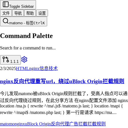
Toggle Sidebar
文件
导航
帮助
设置
matomo - 标签
Ctrl
K
Command Palette
Search for a command to run...
1.1.1
2/3/2025
HTML
nginx
信息技术
nginx反向代理重写url，绕过uBlock Origin拦截规则
今儿发现matomo被uBlock Origin规则拦截了，受高人指点可以通
过反向代理绕过规则，在此分享方法 在nginx配置文件添加 nginx
location /ma.js { rewrite ^/ma\.js$ /matomo.js last; } location /mapi {
rewrite ^/mapi$ /matomo.php last; } 第一行是请求 https://ma....
matomo
nginx
uBlock Origin
反向代理
广告拦截
拦截规则