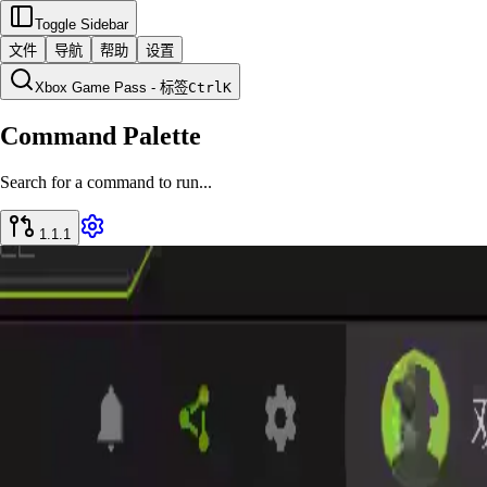
Toggle Sidebar
文件
导航
帮助
设置
Xbox Game Pass - 标签
Ctrl
K
Command Palette
Search for a command to run...
1.1.1