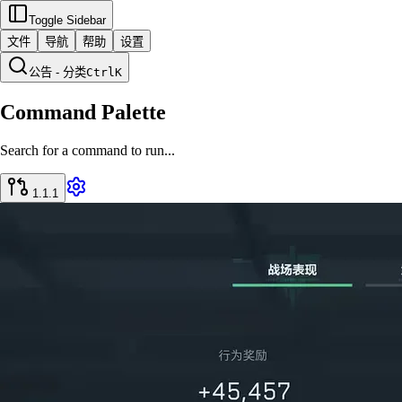
Toggle Sidebar
文件
导航
帮助
设置
公告 - 分类
Ctrl
K
Command Palette
Search for a command to run...
1.1.1