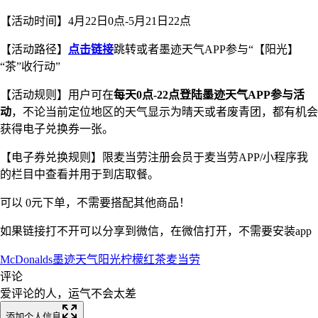
【活动时间】4月22日0点-5月21日22点
【活动路径】
点击链接
跳转或者墨迹天气APP参与“【阳光】
“茶”收行动”
【活动规则】用户可在
每天0点-22点登陆墨迹天气APP参与活
动
，不论当前定位地区的天气显示为晴天或者废青团，都有机会
获得电子兑换券一张。
【电子券兑换规则】限麦当劳注册会员于麦当劳APP/小程序我
的栏目中查看并用于到店取餐。
可以 0元下单，不需要搭配其他商品！
如果链接打不开可以分享到微信，在微信打开，不需要安装app
McDonalds
墨迹天气
阳光柠檬红茶
麦当劳
评论
爱评论的人，运气不会太差
添加个人信息