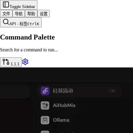
Toggle Sidebar
文件
导航
帮助
设置
API - 标签
Ctrl
K
Command Palette
Search for a command to run...
1.1.1