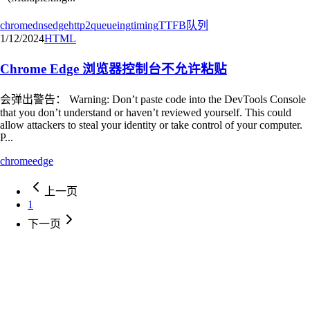
chrome
dns
edge
http2
queueing
timing
TTFB
队列
1/12/2024
HTML
Chrome Edge 浏览器控制台不允许粘贴
会弹出警告： Warning: Don’t paste code into the DevTools Console
that you don’t understand or haven’t reviewed yourself. This could
allow attackers to steal your identity or take control of your computer.
P...
chrome
edge
上一页
1
下一页