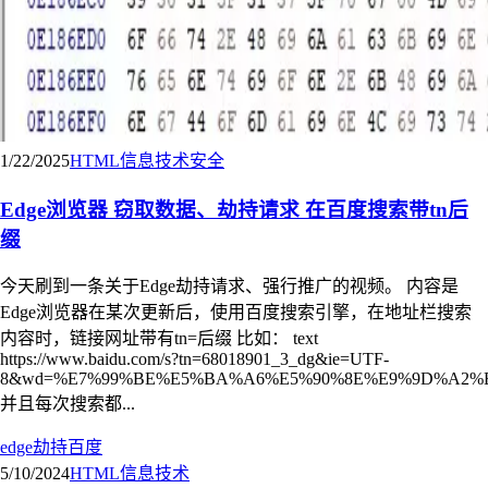
1/22/2025
HTML
信息技术
安全
Edge浏览器 窃取数据、劫持请求 在百度搜索带tn后
缀
今天刷到一条关于Edge劫持请求、强行推广的视频。 内容是
Edge浏览器在某次更新后，使用百度搜索引擎，在地址栏搜索
内容时，链接网址带有tn=后缀 比如： text
https://www.baidu.com/s?tn=68018901_3_dg&ie=UTF-
8&wd=%E7%99%BE%E5%BA%A6%E5%90%8E%E9%9D%A2%E
并且每次搜索都...
edge
劫持
百度
5/10/2024
HTML
信息技术