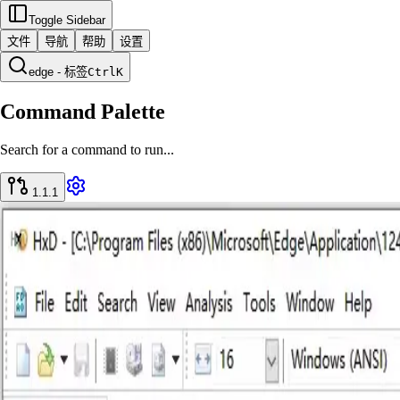
Toggle Sidebar
文件
导航
帮助
设置
edge - 标签
Ctrl
K
Command Palette
Search for a command to run...
1.1.1